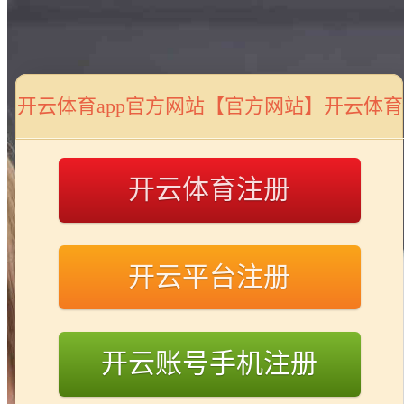
开云体育app官方网站【官方网站】开云体育
app官方下载【开云体育】
开云体育注册
开云平台注册
开云账号手机注册